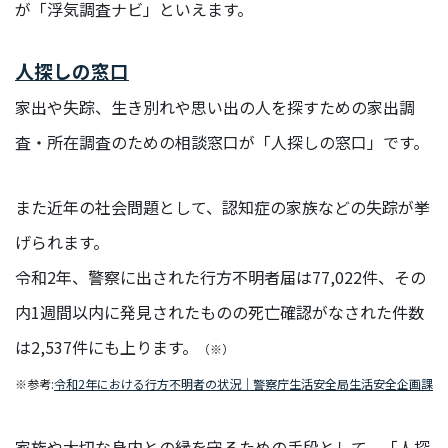
が「浮気調査ナビ」といえます。
イ
ベ
人探しの窓口
ン
ト
家出や失踪、生き別れや思い出の人を探すための家出調
サ
査・所在調査のための相談窓口が「人探しの窓口」です。
ス
テ
ナ
また近年の社会問題として、認知症の家族などの失踪が挙
ビ
げられます。
リ
テ
令和2年、警察に出された行方不明者届は77,022件、その
ィ
内1週間以内に発見されたものの死亡確認がなされた件数
は2,537件にも上ります。
（※）
INFO
※参考:
令和2年における行方不明者の状況｜警察庁生活安全局生活安全企画課
お知らせ
家族や大切な身内との縁を守るための手段として、「人探