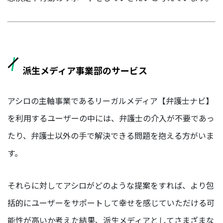
デ
ィ
ア
事
業
部
派生メディア事業部のサービス
HR
事
アシロの主軸事業であるリーガルメディア【弁護士ナビ】
業
部
を利用するユーザーの中には、弁護士の介入が不要であっ
たり、弁護士以外の手で解決できる問題を抱える方がいま
マ
ー
す。
ケ
タ
ー/
それらに対してアシロがどのような提案をすれば、より包
エ
ン
括的にユーザーをサポートして幸せを感じていただける可
ジ
能性が高いか考えた結果、派生メディアとしてさまざまな
ニ