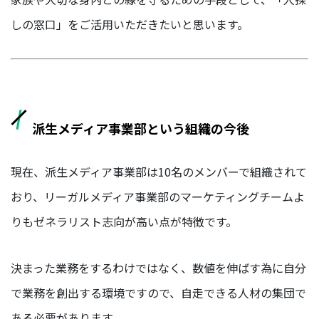
しの窓口」をご活用いただきたいと思います。
#TAG
デ
ザ
イ
ナ
ー
派生メディア事業部という組織の今後
カ
現在、派生メディア事業部は10名のメンバーで組織されて
ス
タ
おり、リーガルメディア事業部のマーケティングチームよ
マ
ー
りもゼネラリスト志向が高い点が特徴です。
サ
ク
セ
決まった業務をするわけではなく、数値を伸ばす為に自分
ス
で業務を創出する環境ですので、自走できる人材の集団で
エ
ある必要があります。