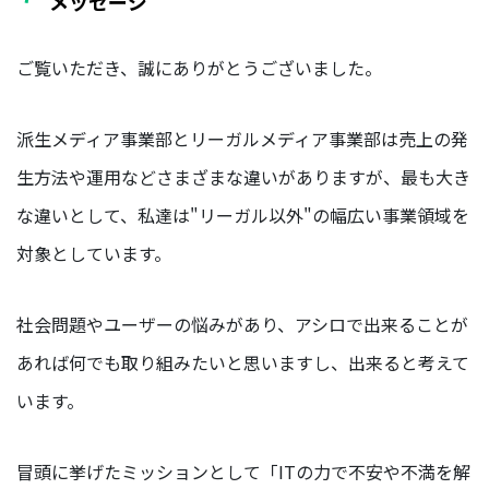
メッセージ
ン
バ
ー
ご覧いただき、誠にありがとうございました。
マ
派生メディア事業部とリーガルメディア事業部は売上の発
ー
ケ
生方法や運用などさまざまな違いがありますが、最も大き
テ
ィ
な違いとして、私達は"リーガル以外"の幅広い事業領域を
ン
対象としています。
グ
部
社会問題やユーザーの悩みがあり、アシロで出来ることが
あれば何でも取り組みたいと思いますし、出来ると考えて
います。
冒頭に挙げたミッションとして「ITの力で不安や不満を解