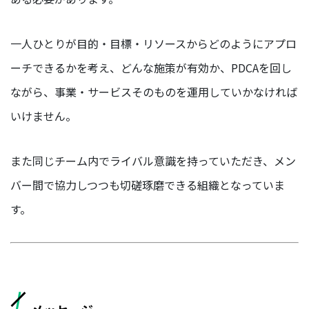
ン
ジ
ニ
一人ひとりが目的・目標・リソースからどのようにアプロ
ア
ーチできるかを考え、どんな施策が有効か、PDCAを回し
営
ながら、事業・サービスそのものを運用していかなければ
業
部
いけません。
人
事
また同じチーム内でライバル意識を持っていただき、メン
イ
バー間で協力しつつも切磋琢磨できる組織となっていま
ン
タ
す。
ビ
ュ
ー
現
場
メ