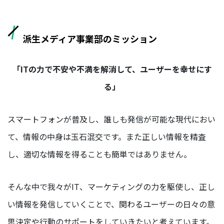
BUSINESS
派生メディア事業部のミッション
事業を知る
「ITの力で不安や不満を解消して、ユーザーを幸せにす
リ
ー
る」
ガ
ル
メ
スマートフォンが普及し、誰しも発信が可能な現代におい
デ
て、情報の中身は玉石混交です。また正しい情報を精査
ィ
ア
し、適切な情報を得ることも簡単ではありません。
事
業
部
そんな中で我々がIT、マーケティングの力を駆使し、正し
派
い情報を発信していくことで、関わるユーザーの日々の意
生
思決定や行動のサポートをしていきたいと考えています。
メ