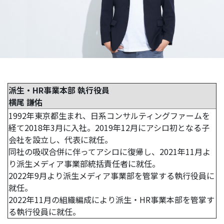
ー
リ
レ
ー
イ
ン
タ
ビ
派生・HR事業本部 執行役員
ュ
横尾 謙佑
ー
1992年東京都生まれ、日系コンサルティングファームを
経て2018年3月に入社。2019年12月にアシロ初となる子
対
会社を設立し、代表に就任。
談
同社の吸収合併に伴ってアシロに復帰し、2021年11月よ
社
り派生メディア事業部統括責任者に就任。
員
2022年9月より派生メディア事業部を管掌する執行役員に
自
就任。
己
2022年11月の組織編成により派生・HR事業本部を管掌す
紹
る執行役員に就任。
介