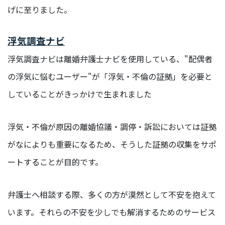
部
げに至りました。
浮気調査ナビ
ORGANIZATION
浮気調査ナビは離婚弁護士ナビを使用している、"配偶者
組織を知る
の浮気に悩むユーザー"が「浮気・不倫の証拠」を必要と
福
していることがきっかけで生まれました
利
厚
生/
浮気・不倫が原因の離婚協議・調停・訴訟においては証拠
社
内
がなによりも重要になるため、そうした証拠の収集をサポ
制
ートすることが目的です。
度
オ
弁護士へ相談する際、多くの方が漠然として不安を抱えて
フ
ィ
います。それらの不安を少しでも解消するためのサービス
ス