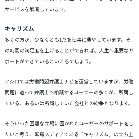
ア/
サービスを展開しています。
デ
ザ
イ
キャリズム
ナ
ー
多くの方が、少なくとも1/3を仕事に費やしています。そ
の時間の満足度を上げることができれば、人生へ重要なサ
保
険
ポートができているといえるでしょう。
事
業
アシロでは労働問題弁護士ナビを運営していますが、労働
経
営
問題に遭って弁護士へ相談するユーザーの多くが、所属し
企
ている、あるいは所属していた会社との紛争となります。
画
部/
経
そういった困難な立場に置かれたユーザーのサポートをし
営
管
たいと考え、転職メディアである「キャリズム」の立ち上
理