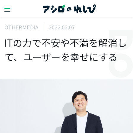
OTHERMEDIA
2022.02.07
SEARCH
ITの力で不安や不満を解消し
search
て、ユーザーを幸せにする
PERSON
人を知る
代
表
イ
ン
タ
ビ
ュ