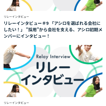
部
リレーインタビュー
リレーインタビュー＃9 「アシロを選ばれる会社に
ORGANIZATION
組織を知る
したい！」 ”採用”から会社を支える、アシロ初期メ
ンバーにインタビュー！
福
利
2022.08.30
厚
生/
社
内
制
度
オ
フ
ィ
ス
リレーインタビュー