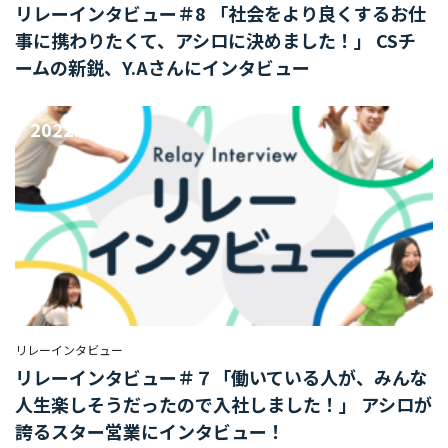
リレーインタビュー＃8 「社会をより良くするお仕
イ
事に携わりたくて、アシロに決めました！」 CSチ
ベ
ームの新鋭、Y.Aさんにインタビュー
ン
ト
2022.08.18
サ
ス
テ
ナ
ビ
リ
テ
ィ
リレーインタビュー
INFO
リレーインタビュー＃７「働いている人が、みんな
お知らせ
人生楽しそうだったので入社しました！」 アシロが
誇るスター営業にインタビュー！