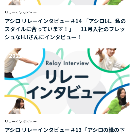
ー
リレーインタビュー
リ
アシロ リレーインタビュー＃14 「アシロは、私の
レ
ー
スタイルに合っています！」 11月入社のフレッ
イ
シュなH.Iさんにインタビュー！
ン
タ
ビ
2022.11.29
ュ
ー
対
談
社
員
自
己
リレーインタビュー
紹
介
アシロ リレーインタビュー＃13「アシロの縁の下