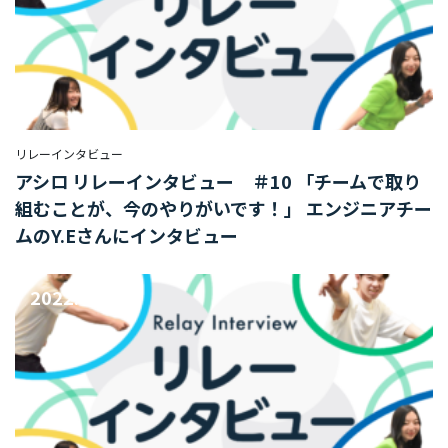
ア/
デ
ザ
イ
ナ
ー
リレーインタビュー
保
アシロ リレーインタビュー ＃10 「チームで取り
険
組むことが、今のやりがいです！」 エンジニアチー
事
業
ムのY.Eさんにインタビュー
経
営
2022.09.15
企
画
部/
経
営
管
理