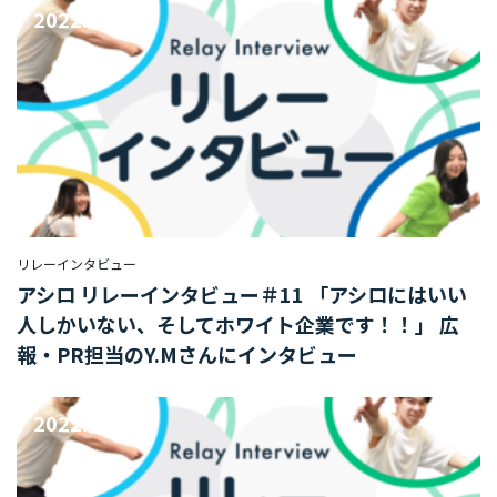
2022.11.10
デ
ィ
ア
事
業
部
HR
事
業
部
リレーインタビュー
アシロ リレーインタビュー＃11 「アシロにはいい
マ
人しかいない、そしてホワイト企業です！！」 広
ー
ケ
報・PR担当のY.Mさんにインタビュー
タ
ー/
2022.10.07
エ
ン
ジ
ニ