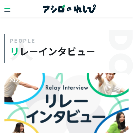
SEARCH
search
PEOPLE
リレーインタビュー
PERSON
人を知る
2022.12.14
代
表
イ
ン
タ
ビ
ュ