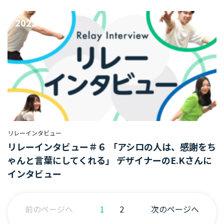
2022.07.29
#TAG
デ
ザ
イ
ナ
ー
カ
ス
タ
リレーインタビュー
マ
リレーインタビュー＃６ 「アシロの人は、感謝をち
ー
ゃんと言葉にしてくれる」 デザイナーのE.Kさんに
サ
インタビュー
ク
セ
ス
前のページへ
1
2
次のページへ
エ