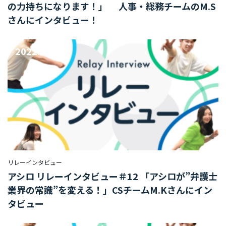
の力持ちになります！」 人事・総務チームのM.S
さんにインタビュー！
BUSINESS
事業を知る
2022.11.25
リ
ー
ガ
ル
メ
デ
ィ
ア
事
リレーインタビュー
業
アシロ リレーインタビュー＃12 「アシロが”弁護士
部
業界の常識”を変える！」CSチームM.Kさんにイン
タビュー
派
生
メ