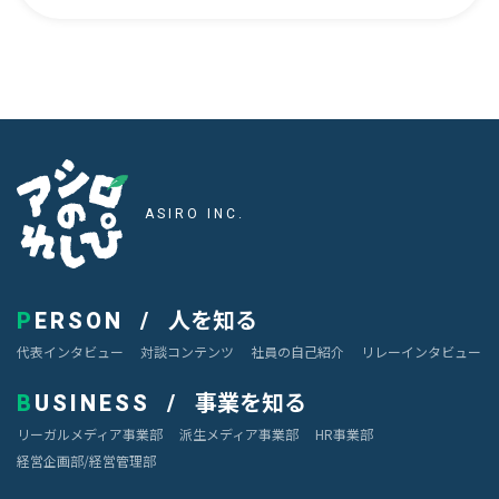
ン
ジ
ニ
ア
営
業
アシロのれしぴ
部
ASIRO INC.
人
事
イ
ン
人を知る
PERSON
タ
ビ
代表インタビュー
対談コンテンツ
社員の自己紹介
リレーインタビュー
ュ
ー
事業を知る
BUSINESS
リーガルメディア事業部
派生メディア事業部
HR事業部
現
経営企画部/経営管理部
場
メ