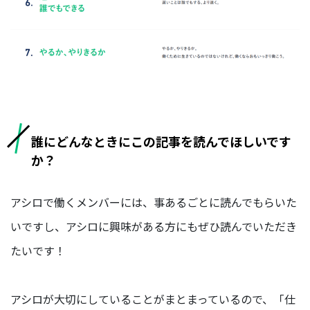
デ
ィ
ア
事
業
部
HR
事
誰にどんなときにこの記事を読んでほしいです
業
か？
部
マ
アシロで働くメンバーには、事あるごとに読んでもらいた
ー
ケ
いですし、アシロに興味がある方にもぜひ読んでいただき
タ
ー/
たいです！
エ
ン
ジ
アシロが大切にしていることがまとまっているので、「仕
ニ