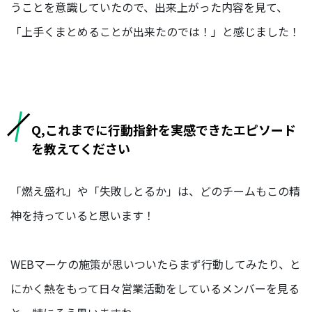
うことを意識していたので、出来上がった内容を見て、
部
「上手くまとめることが出来たのでは！」と感じました！
ORGANIZATION
組織を知る
福
Q,これまでに行動指針を実感できたエピソード
利
を教えてください
厚
生/
社
「燃え盛れ」や「失敗しとるか」は、どのチームもこの精
内
制
神を持っていると思います！
度
オ
WEBマーケの施策が思いついたらまず行動してみたり、と
フ
ィ
にかく熱をもって日々営業活動をしているメンバーを見る
ス