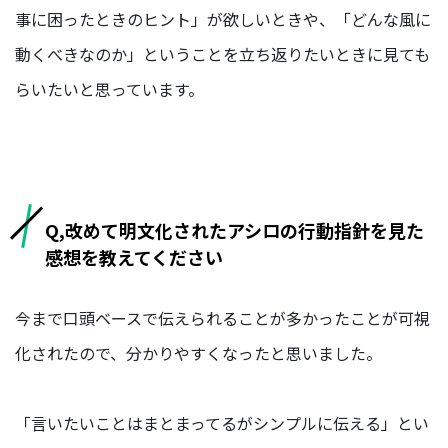
ア/
事に困ったときのヒント」が欲しいときや、「どんな風に
デ
動くべきなのか」ということを立ち返りたいときに見ても
ザ
イ
らいたいと思っています。
ナ
ー
保
険
事
Q,改めて明文化されたアシロの行動指針を見た
業
感想を教えてください
経
営
企
今まで口頭ベースで伝えられることが多かったことが可視
画
化されたので、分かりやすくなったと思いました。
部/
経
営
管
「言いたいことはまとまってるがシンプルに伝える」とい
理