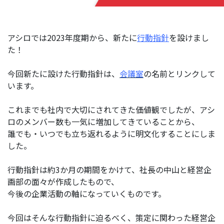
ー
リ
レ
アシロでは2023年度期から、新たに
行動指針
を設けまし
ー
た！
イ
ン
今回新たに設けた行動指針は、
会議室
の名前とリンクして
タ
います。
ビ
ュ
ー
これまでも社内で大切にされてきた価値観でしたが、アシ
ロのメンバー数も一気に増加してきていることから、
対
誰でも・いつでも立ち返れるように明文化することにしま
談
した。
社
行動指針は約3か月の期間をかけて、社長の中山と経営企
員
画部の面々が作成したもので、
自
今後の企業活動の軸になっていくものです。
己
紹
介
今回はそんな行動指針に迫るべく、策定に関わった経営企