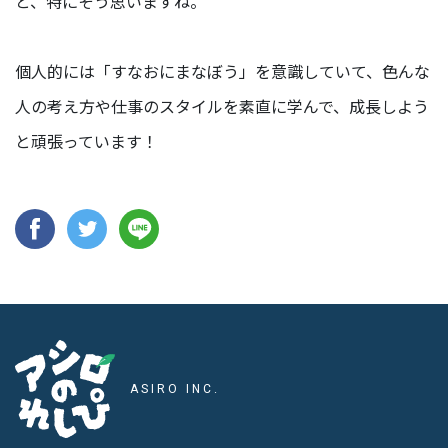
と、特にそう思いますね。
イ
ベ
個人的には「すなおにまなぼう」を意識していて、色んな
ン
ト
人の考え方や仕事のスタイルを素直に学んで、成長しよう
サ
と頑張っています！
ス
テ
ナ
ビ
リ
テ
ィ
アシロのれしぴ
INFO
ASIRO INC.
お知らせ