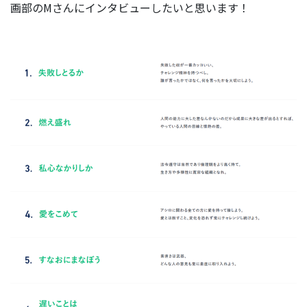
画部のMさんにインタビューしたいと思います！
BUSINESS
事業を知る
リ
ー
ガ
ル
メ
デ
ィ
ア
事
業
部
派
生
メ