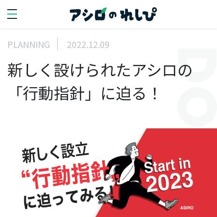
PLANNING
2022.12.09
SEARCH
新しく設けられたアシロの
search
「行動指針」に迫る！
PERSON
人を知る
代
表
イ
ン
タ
ビ
ュ