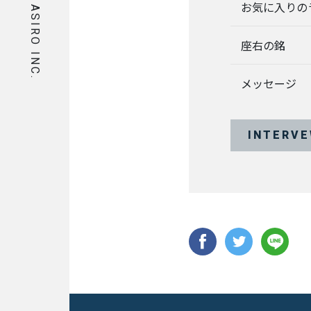
お気に入りの
ASIRO INC.
BUSINESS
事業を知る
座右の銘
リ
ー
メッセージ
ガ
ル
メ
デ
INTERV
ィ
ア
事
業
部
派
生
メ
デ
ィ
ア