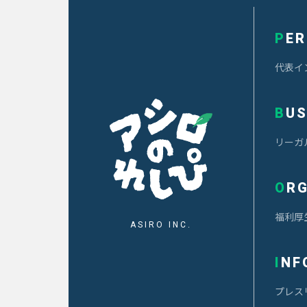
事
業
PE
部
代表イ
HR
事
業
BU
部
リーガ
マ
ー
ケ
OR
タ
ー/
アシロのれしぴ
福利厚
エ
ASIRO INC.
ン
ジ
INF
ニ
ア/
デ
プレス
ザ