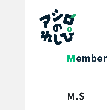
SEARCH
search
PERSON
アシロのれしぴ
人を知る
Member
代
表
イ
ン
タ
ビ
M.S
ュ
ー