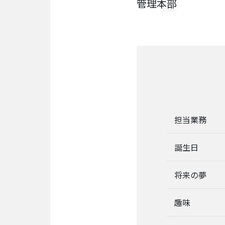
管理本部
リ
レ
ー
イ
ン
タ
ビ
ュ
ー
対
談
担当業務
社
誕生日
員
自
己
将来の夢
紹
介
趣味