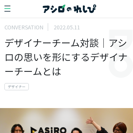
CONVERSATION
2022.05.11
SEARCH
デザイナーチーム対談｜アシ
search
ロの思いを形にするデザイナ
PERSON
ーチームとは
人を知る
デザイナー
代
表
イ
ン
タ
ビ
ュ