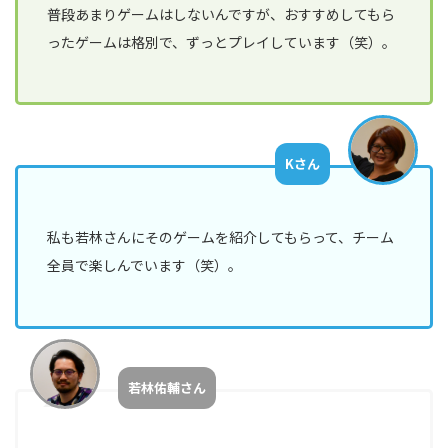
部
普段あまりゲームはしないんですが、おすすめしてもら
ったゲームは格別で、ずっとプレイしています（笑）。
ORGANIZATION
組織を知る
Kさん
福
利
厚
私も若林さんにそのゲームを紹介してもらって、チーム
生/
社
全員で楽しんでいます（笑）。
内
制
度
オ
若林佑輔さん
フ
ィ
ス