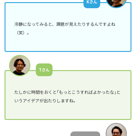
Kさん
ン
ジ
ニ
ア
冷静になってみると、課題が見えたりするんですよね
（笑）。
営
業
部
人
事
Tさん
イ
ン
タ
たしかに時間をおくと｢もっとこうすればよかったな｣と
ビ
いうアイデアが出たりしますね。
ュ
ー
現
場
メ