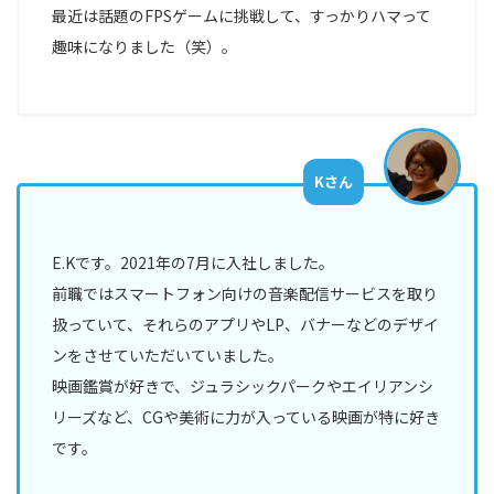
最近は話題のFPSゲームに挑戦して、すっかりハマって
デ
ィ
趣味になりました（笑）。
ア
事
業
部
Kさん
HR
事
業
部
E.Kです。2021年の7月に入社しました。
前職ではスマートフォン向けの音楽配信サービスを取り
マ
扱っていて、それらのアプリやLP、バナーなどのデザイ
ー
ケ
ンをさせていただいていました。
タ
映画鑑賞が好きで、ジュラシックパークやエイリアンシ
ー/
リーズなど、CGや美術に力が入っている映画が特に好き
エ
ン
です。
ジ
ニ