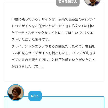
若林佑輔さん
ン
バ
ー
印象に残っているデザインは、前職で美容室のwebサイ
マ
トのデザインをお任せいただいたときに｢パンチの利い
ー
たアーティスティックなサイトにしてほしい｣とリクエ
ケ
ストいただいた案件です。
テ
ィ
クライアントがエッジのある雰囲気だったので、右脳を
ン
フル回転させてデザインを提出したら、パンチが利きす
グ
ぎているので変えてほしいと修正依頼をいただいたこと
部
がありました（笑）。
Kさん