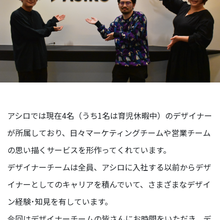
ー
リ
レ
ー
イ
ン
タ
ビ
ュ
ー
アシロでは現在4名（うち1名は育児休暇中）のデザイナー
対
が所属しており、日々マーケティングチームや営業チーム
談
の思い描くサービスを形作ってくれています。
社
デザイナーチームは全員、アシロに入社する以前からデザ
員
自
イナーとしてのキャリアを積んでいて、さまざまなデザイ
己
ン経験･知見を有しています。
紹
介
今回はデザイナーチームの皆さんにお時間をいただき、デ