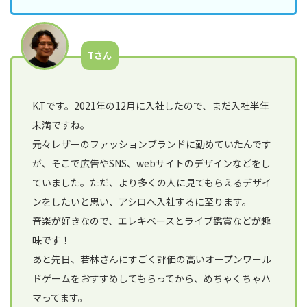
ア/
デ
ザ
イ
Tさん
ナ
ー
K.Tです。2021年の12月に入社したので、まだ入社半年
保
未満ですね。
険
事
元々レザーのファッションブランドに勤めていたんです
業
が、そこで広告やSNS、webサイトのデザインなどをし
ていました。ただ、より多くの人に見てもらえるデザイ
経
営
ンをしたいと思い、アシロへ入社するに至ります。
企
音楽が好きなので、エレキベースとライブ鑑賞などが趣
画
味です！
部/
経
あと先日、若林さんにすごく評価の高いオープンワール
営
ドゲームをおすすめしてもらってから、めちゃくちゃハ
管
マってます。
理