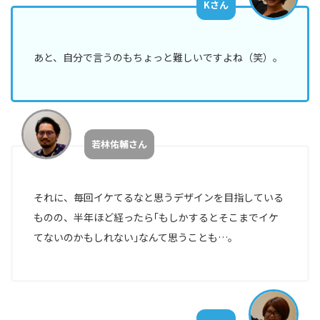
Kさん
#TAG
あと、自分で言うのもちょっと難しいですよね（笑）。
デ
ザ
イ
ナ
ー
若林佑輔さん
カ
ス
タ
それに、毎回イケてるなと思うデザインを目指している
マ
ものの、半年ほど経ったら｢もしかするとそこまでイケ
ー
サ
てないのかもしれない｣なんて思うことも…。
ク
セ
ス
エ