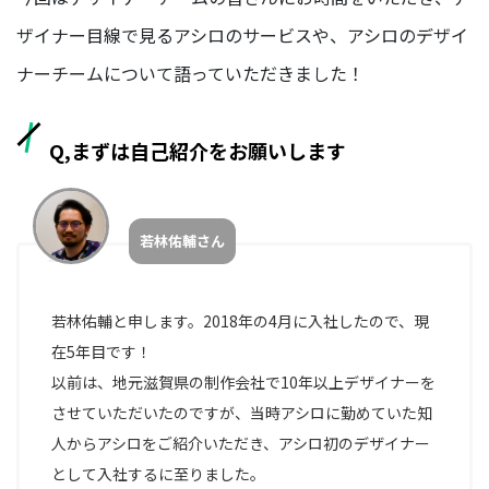
ザイナー目線で見るアシロのサービスや、アシロのデザイ
BUSINESS
ナーチームについて語っていただきました！
事業を知る
Q,まずは自己紹介をお願いします
リ
ー
ガ
ル
若林佑輔さん
メ
デ
ィ
ア
若林佑輔と申します。2018年の4月に入社したので、現
事
在5年目です！
業
以前は、地元滋賀県の制作会社で10年以上デザイナーを
部
させていただいたのですが、当時アシロに勤めていた知
派
人からアシロをご紹介いただき、アシロ初のデザイナー
生
として入社するに至りました。
メ