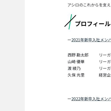
アシロのこれからを支え
事
業
部
プロフィール
HR
事
業
ー
2021年新卒入社メン
部
マ
西野 勘太郎
リーガ
ー
山崎 優華
リーガ
ケ
渡 綾乃
リーガ
タ
ー/
久保 光里
経営企
エ
ン
ジ
ニ
ー
2022年新卒入社メン
ア/
デ
ザ