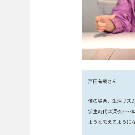
デ
ザ
イ
ナ
ー
カ
ス
タ
マ
ー
サ
戸田有哉さん
ク
セ
ス
僕の場合、生活リズ
学生時代は深夜2〜3
エ
ン
ようと思えるように
ジ
ニ