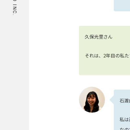
ASIRO INC.
ORGANIZATION
組織を知る
福
久保光里さん
利
厚
生/
社
それは、2年目の私た
内
制
度
オ
フ
ィ
石渡
ス
イ
私は
ベ
なの
ン