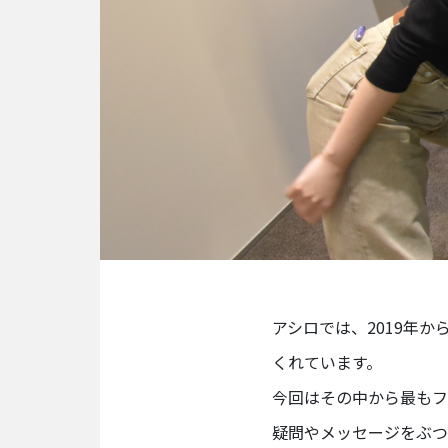
BUSINESS
事業を知る
リ
ー
ガ
ル
メ
デ
ィ
ア
事
業
部
アシロでは、2019年か
派
くれています。
生
メ
今回はその中から最もフ
デ
ィ
疑問やメッセージをぶつ
ア