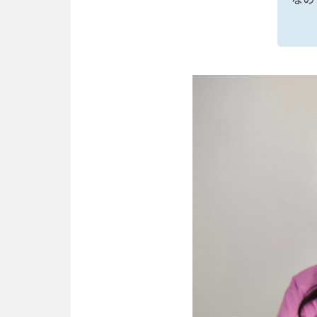
ト
サ
ス
テ
ナ
ビ
リ
テ
ィ
INFO
お知らせ
#TAG