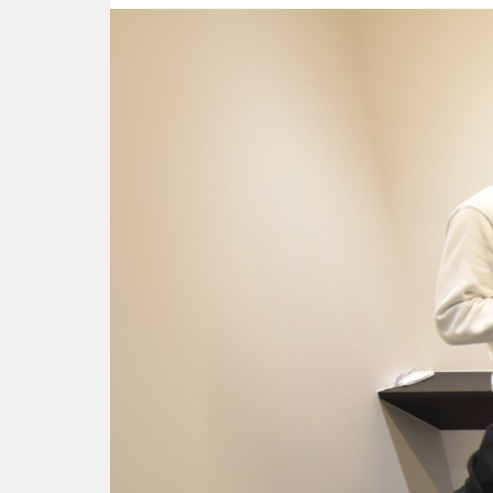
リ
レ
ー
イ
ン
タ
ビ
ュ
ー
対
談
社
員
自
己
紹
介