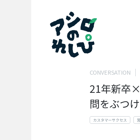
SEARCH
search
PERSON
アシロのれしぴ
人を知る
CONVERSATION
代
21年新卒
表
イ
問をぶつけ
ン
タ
ビ
ュ
カスタマーサクセス
ー