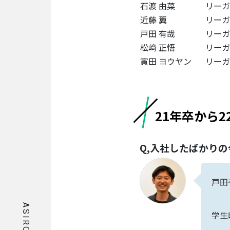
石渡 由菜
リーガ
イ
近藤 翼
リーガ
ナ
ー
戸田 有哉
リーガ
松﨑 正悟
リーガ
保
寅田 ヨウヤン
リーガ
険
事
業
経
21年卒から
営
企
画
Q,入社したばかり
部/
経
営
戸田
管
理
部
学生