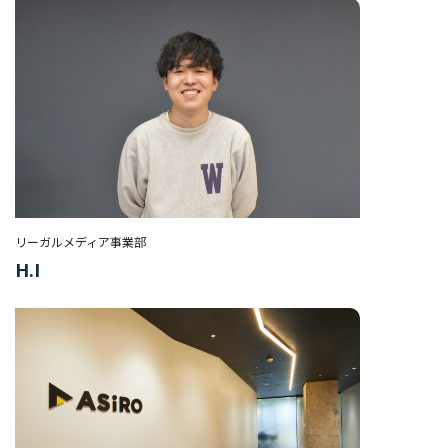
デ
ィ
ア
事
業
部
HR
事
業
部
リーガルメディア事業部
H.I
マ
ー
ケ
タ
ー/
エ
ン
ジ
ニ