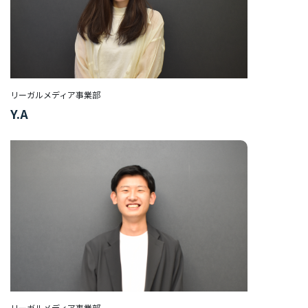
イ
ベ
ン
ト
サ
リーガルメディア事業部
ス
Y.A
テ
ナ
ビ
リ
テ
ィ
INFO
お知らせ
リーガルメディア事業部