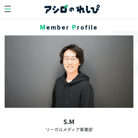
Member
Profile
SEARCH
search
PERSON
人を知る
代
表
イ
ン
タ
S.M
ビ
リーガルメディア事業部
ュ