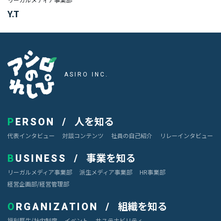
Y.T
#TAG
デ
アシロのれしぴ
ザ
イ
ASIRO INC.
ナ
ー
カ
人を知る
ス
PERSON
タ
代表インタビュー
対談コンテンツ
社員の自己紹介
リレーインタビュー
マ
ー
事業を知る
BUSINESS
サ
ク
リーガルメディア事業部
派生メディア事業部
HR事業部
セ
経営企画部/経営管理部
ス
組織を知る
ORGANIZATION
エ
福利厚生/社内制度
イベント
サステナビリティ