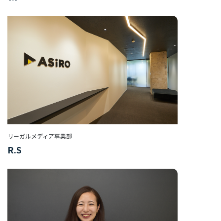
部
ORGANIZATION
組織を知る
福
利
厚
生/
社
リーガルメディア事業部
内
R.S
制
度
オ
フ
ィ
ス