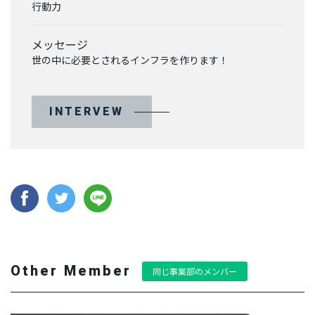
行動力
メッセージ
BUSINESS
世の中に必要とされるインフラを作ります！
事業を知る
リ
INTERVEW
ー
ガ
ル
メ
デ
ィ
ア
事
業
部
Other Member
同じ事業部のメンバー
派
生
メ