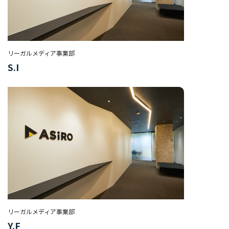
ア/
デ
ザ
イ
ナ
リーガルメディア事業部
ー
S.I
保
険
事
業
経
営
企
画
部/
経
営
リーガルメディア事業部
管
Y.F
理