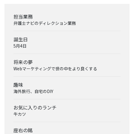
ー
リ
担当業務
レ
弁護士ナビのディレクション業務
ー
イ
誕生日
ン
タ
5月4日
ビ
ュ
将来の夢
ー
Webマーケティングで世の中をより良くする
対
談
趣味
海外旅行、自宅のDIY
社
員
お気に入りのランチ
自
牛カツ
己
紹
介
座右の銘