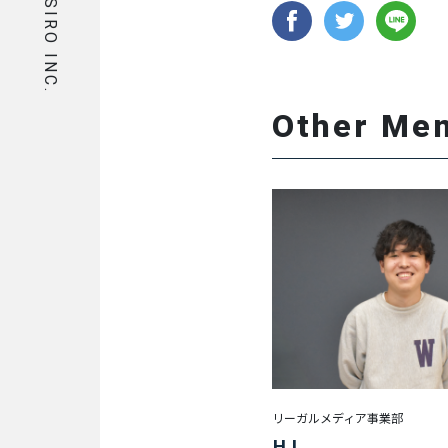
ASIRO INC.
事
業
部
HR
Other Me
事
業
部
マ
ー
ケ
タ
ー/
エ
ン
ジ
ニ
ア/
リーガルメディア事業部
デ
H.I
ザ