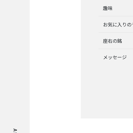
BUSINESS
趣味
事業を知る
お気に入りの
リ
ー
ガ
座右の銘
ル
メ
メッセージ
デ
ィ
ア
事
業
部
派
生
メ
デ
ィ
ア