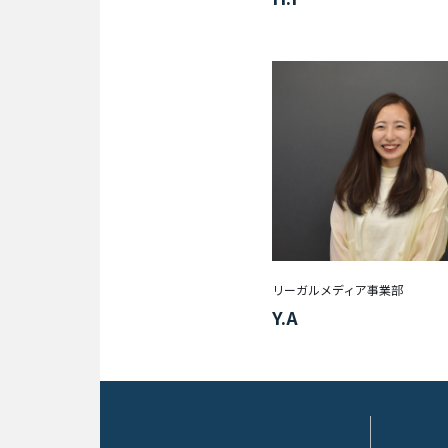
イ
ナ
ー
保
険
事
業
経
営
企
画
リーガルメディア事業部
部/
Y.A
経
営
管
理
部