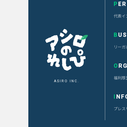
PE
ORGANIZATION
代表イ
組織を知る
福
BU
利
厚
リーガ
生/
社
内
OR
制
度
アシロのれしぴ
福利厚
ASIRO INC.
オ
フ
INF
ィ
ス
プレス
イ
ベ
ン