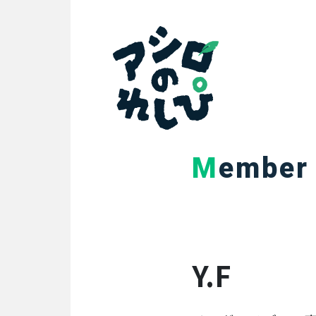
SEARCH
search
PERSON
アシロのれしぴ
人を知る
Member
代
表
イ
ン
タ
ビ
Y.F
ュ
ー