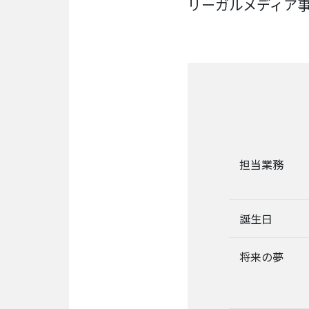
リーガルメディア
リ
レ
ー
イ
ン
タ
ビ
ュ
ー
対
談
担当業務
社
員
誕生日
自
己
紹
将来の夢
介