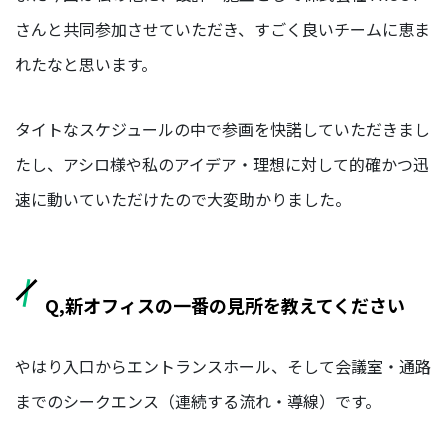
さんと共同参加させていただき、すごく良いチームに恵ま
イ
ベ
れたなと思います。
ン
ト
タイトなスケジュールの中で参画を快諾していただきまし
サ
ス
たし、アシロ様や私のアイデア・理想に対して的確かつ迅
テ
速に動いていただけたので大変助かりました。
ナ
ビ
リ
テ
ィ
Q,新オフィスの一番の見所を教えてください
やはり入口からエントランスホール、そして会議室・通路
INFO
お知らせ
までのシークエンス（連続する流れ・導線）です。