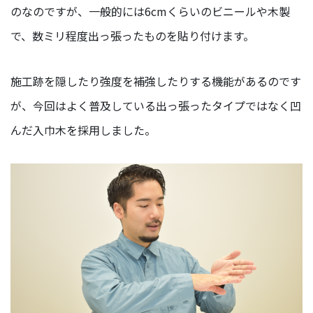
のなのですが、一般的には6cmくらいのビニールや木製
ン
バ
で、数ミリ程度出っ張ったものを貼り付けます。
ー
マ
施工跡を隠したり強度を補強したりする機能があるのです
ー
ケ
が、今回はよく普及している出っ張ったタイプではなく凹
テ
んだ入巾木を採用しました。
ィ
ン
グ
部