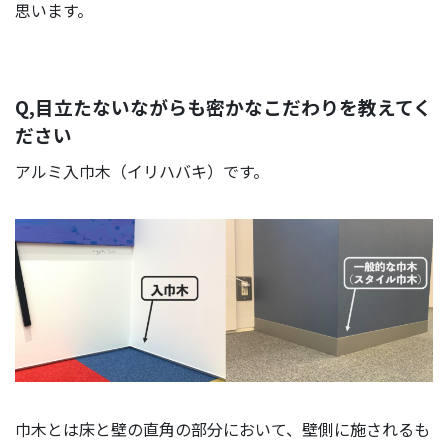
思います。
ン
ジ
ニ
ア
Q,目立たないながらも密かなこだわりを教えてく
営
ださい
業
部
アルミ入巾木（イリハバキ）です。
人
事
イ
ン
タ
ビ
ュ
ー
現
場
巾木とは床と壁の直角の部分において、壁側に施されるも
メ