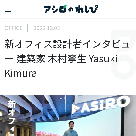
OFFICE
2022.12.02
SEARCH
新オフィス設計者インタビュ
search
ー 建築家 木村寧生 Yasuki
PERSON
Kimura
人を知る
代
表
イ
ン
タ
ビ
ュ