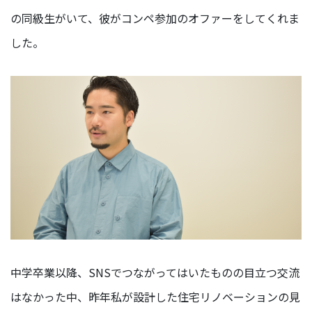
ア/
の同級生がいて、彼がコンペ参加のオファーをしてくれま
デ
ザ
した。
イ
ナ
ー
保
険
事
業
経
営
企
画
部/
経
中学卒業以降、SNSでつながってはいたものの目立つ交流
営
管
はなかった中、昨年私が設計した住宅リノベーションの見
理