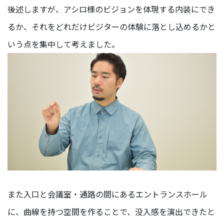
後述しますが、アシロ様のビジョンを体現する内装にでき
るか、それをどれだけビジターの体験に落とし込めるかと
#TAG
いう点を集中して考えました。
デ
ザ
イ
ナ
ー
カ
ス
タ
マ
ー
サ
ク
セ
また入口と会議室・通路の間にあるエントランスホール
ス
に、曲線を持つ空間を作ることで、没入感を演出できたと
エ