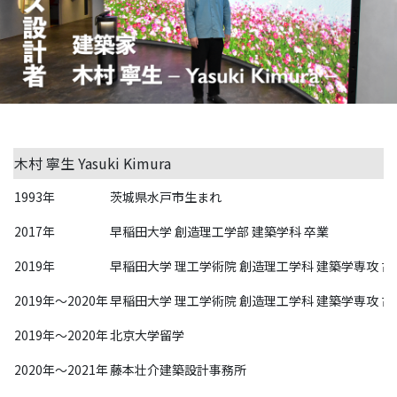
ー
リ
レ
ー
イ
ン
タ
ビ
木村 寧生 Yasuki Kimura
ュ
ー
1993年
茨城県水戸市生まれ
対
2017年
早稲田大学 創造理工学部 建築学科 卒業
談
2019年
早稲田大学 理工学術院 創造理工学科 建築学専攻 
社
2019年〜2020年
早稲田大学 理工学術院 創造理工学科 建築学専攻 
員
自
2019年〜2020年
北京大学留学
己
紹
2020年〜2021年
藤本壮介建築設計事務所
介