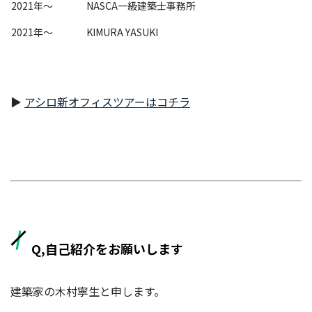
2021年〜
NASCA一級建築士事務所
2021年〜
KIMURA YASUKI
BUSINESS
事業を知る
▶
アシロ新オフィスツアーはコチラ
リ
ー
ガ
ル
メ
デ
ィ
ア
事
業
Q,自己紹介をお願いします
部
派
建築家の木村寧生と申します。
生
メ