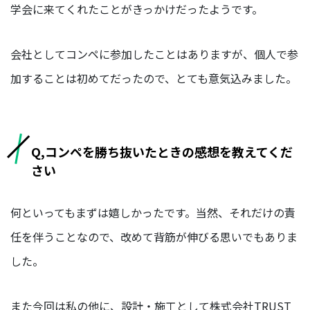
学会に来てくれたことがきっかけだったようです。
部
会社としてコンペに参加したことはありますが、個人で参
ORGANIZATION
加することは初めてだったので、とても意気込みました。
組織を知る
福
利
Q,コンペを勝ち抜いたときの感想を教えてくだ
厚
生/
さい
社
内
制
何といってもまずは嬉しかったです。当然、それだけの責
度
任を伴うことなので、改めて背筋が伸びる思いでもありま
オ
した。
フ
ィ
ス
また今回は私の他に、設計・施工として株式会社TRUST