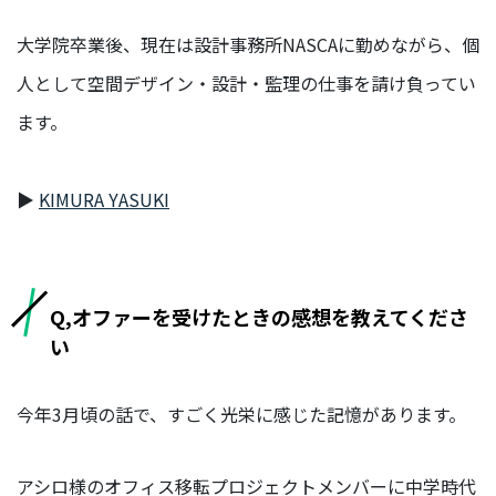
デ
ィ
大学院卒業後、現在は設計事務所NASCAに勤めながら、個
ア
人として空間デザイン・設計・監理の仕事を請け負ってい
事
業
ます。
部
HR
▶
KIMURA YASUKI
事
業
部
マ
Q,オファーを受けたときの感想を教えてくださ
ー
い
ケ
タ
ー/
今年3月頃の話で、すごく光栄に感じた記憶があります。
エ
ン
ジ
アシロ様のオフィス移転プロジェクトメンバーに中学時代
ニ