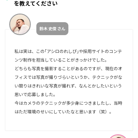
を教えてください
デ
ィ
ア
事
鈴木 史俊 さん
業
部
HR
私は実は、この｢アシロのれしぴ｣や採用サイトのコンテ
事
ンツ制作を担当していることがきっかけでした。
業
どちらも写真を撮影することがあるのですが、現在のオ
部
フィスでは写真が撮りづらいというか、テクニックがな
マ
い限りはきれいな写真が撮れず、なんとかしたいという
ー
思いで応募しました。
ケ
今はカメラのテクニックが多少身につきましたし、当時
タ
ー/
はただ環境のせいにしていたなと思います（笑）。
エ
ン
ジ
ニ