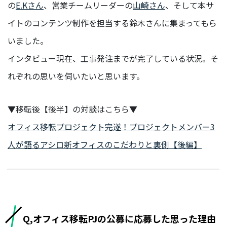
の
E.Kさん
、営業チームリーダーの
山崎さん
、そして本サ
イトのコンテンツ制作を担当する鈴木さんに集まってもら
BUSINESS
いました。
事業を知る
インタビュー現在、工事発注までが完了している状況。そ
リ
れぞれの思いを伺いたいと思います。
ー
ガ
ル
▼移転後【後半】の対談はこちら▼
メ
オフィス移転プロジェクト完遂！プロジェクトメンバー3
デ
ィ
人が語るアシロ新オフィスのこだわりと裏側【後編】
ア
事
業
部
派
生
Q,オフィス移転PJの公募に応募した思った理由
メ