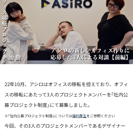
ー
リ
レ
ー
イ
ン
タ
ビ
ュ
ー
対
談
22年10月、アシロはオフィスの移転を控えており、オフィ
スの移転にあたって3人のプロジェクトメンバーを｢社内公
社
員
募プロジェクト制度｣にて募集しました。
自
己
※｢社内公募プロジェクト制度｣については
福利厚生
をご参照ください
紹
今回、その3人のプロジェクトメンバーであるデザイナー
介