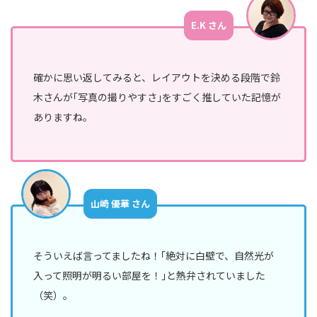
部
E.K さん
ORGANIZATION
確かに思い返してみると、レイアウトを決める段階で鈴
組織を知る
木さんが｢写真の撮りやすさ｣をすごく推していた記憶が
ありますね。
福
利
厚
生/
社
内
山崎 優華 さん
制
度
そういえば言ってましたね！｢絶対に白壁で、自然光が
オ
入って照明が明るい部屋を！｣と熱弁されていました
フ
ィ
（笑）。
ス