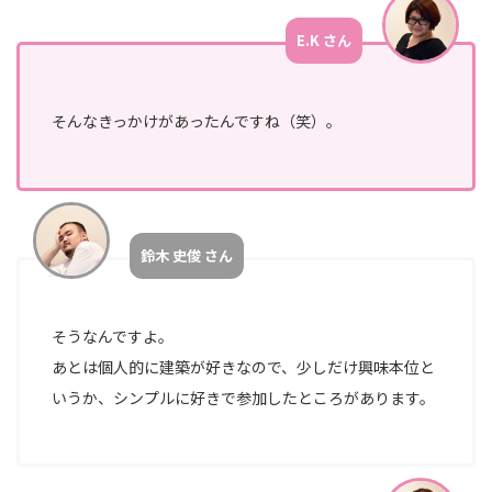
ア/
デ
E.K さん
ザ
イ
ナ
そんなきっかけがあったんですね（笑）。
ー
保
険
事
業
鈴木 史俊 さん
経
営
そうなんですよ。
企
あとは個人的に建築が好きなので、少しだけ興味本位と
画
部/
いうか、シンプルに好きで参加したところがあります。
経
営
管
理