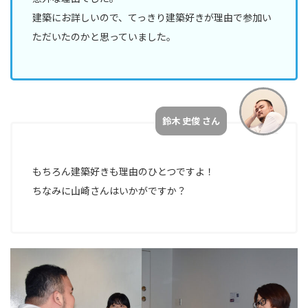
建築にお詳しいので、てっきり建築好きが理由で参加い
#TAG
ただいたのかと思っていました。
デ
ザ
イ
ナ
ー
鈴木 史俊 さん
カ
ス
もちろん建築好きも理由のひとつですよ！
タ
ちなみに山崎さんはいかがですか？
マ
ー
サ
ク
セ
ス
エ