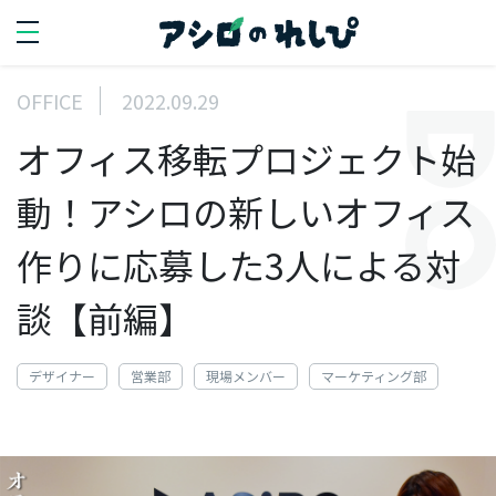
OFFICE
2022.09.29
SEARCH
オフィス移転プロジェクト始
search
動！アシロの新しいオフィス
PERSON
作りに応募した3人による対
人を知る
談【前編】
代
表
デザイナー
営業部
現場メンバー
マーケティング部
イ
ン
タ
ビ
ュ