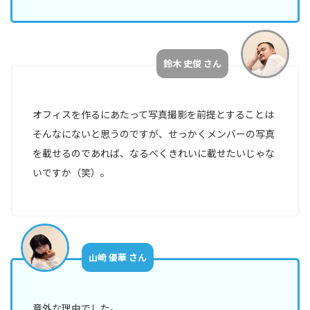
イ
ベ
ン
鈴木 史俊 さん
ト
サ
ス
オフィスを作るにあたって写真撮影を前提とすることは
テ
そんなにないと思うのですが、せっかくメンバーの写真
ナ
を載せるのであれば、なるべくきれいに載せたいじゃな
ビ
リ
いですか（笑）。
テ
ィ
INFO
山崎 優華 さん
お知らせ
意外な理由でした。