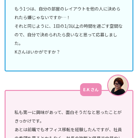
ン
もう1つは、自分の部屋のレイアウトを他の人に決めら
バ
れたら嫌じゃないですか…！
ー
それと同じように、1日の1/3以上の時間を過ごす空間な
マ
ので、自分で決められたら良いなと思って応募しまし
ー
た。
ケ
Kさんはいかがですか？
テ
ィ
ン
グ
部
E.K さん
私も第一に興味があって、面白そうだなと思ったことが
きっかけです。
あとは前職でもオフィス移転を経験したんですが、社員