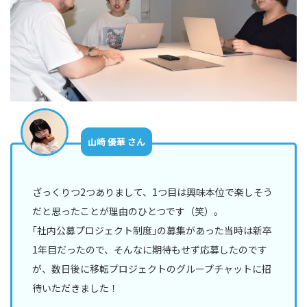
ン
ジ
ニ
ア
営
業
部
山崎 優華 さん
人
事
イ
ン
ざっくりつ2つありまして、1つ目は興味本位で楽しそう
タ
だと思ったことが理由のひとつです（笑）。
ビ
ュ
｢社内公募プロジェクト制度｣の募集があった当時は新卒
ー
1年目だったので、そんなに期待もせず応募したのです
が、数日後に移転プロジェクトのグループチャットに招
現
待いただきました！
場
メ