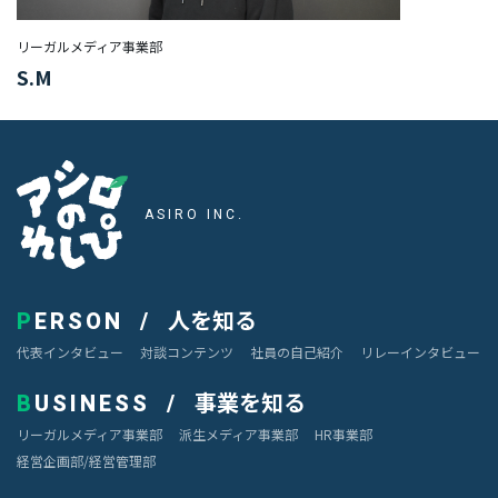
リーガルメディア事業部
#TAG
S.M
デ
ザ
イ
アシロのれしぴ
ナ
ー
ASIRO INC.
カ
ス
タ
人を知る
マ
PERSON
ー
代表インタビュー
対談コンテンツ
社員の自己紹介
リレーインタビュー
サ
ク
事業を知る
BUSINESS
セ
ス
リーガルメディア事業部
派生メディア事業部
HR事業部
経営企画部/経営管理部
エ