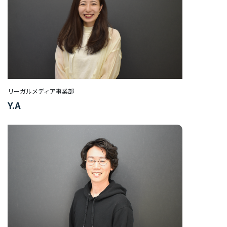
イ
ベ
ン
ト
サ
ス
テ
リーガルメディア事業部
ナ
Y.A
ビ
リ
テ
ィ
INFO
お知らせ