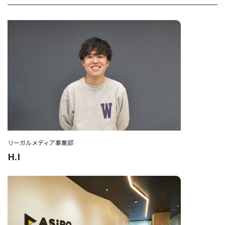
デ
ィ
ア
事
業
部
HR
事
業
部
マ
リーガルメディア事業部
ー
H.I
ケ
タ
ー/
エ
ン
ジ
ニ