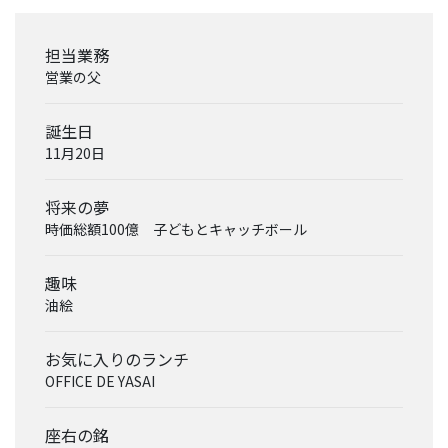
ー
リ
担当業務
レ
営業の父
ー
イ
誕生日
ン
タ
11月20日
ビ
ュ
将来の夢
ー
時価総額100億 子どもとキャッチボール
対
談
趣味
油絵
社
員
お気に入りのランチ
自
OFFICE DE YASAI
己
紹
介
座右の銘