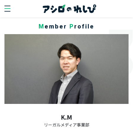
Member
Profile
SEARCH
search
PERSON
人を知る
代
表
イ
ン
タ
K.M
ビ
リーガルメディア事業部
ュ