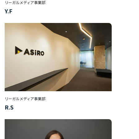
リーガルメディア事業部
部
Y.F
ORGANIZATION
組織を知る
福
利
厚
生/
社
内
制
リーガルメディア事業部
度
R.S
オ
フ
ィ
ス