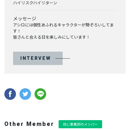
ハイリスクハイリターン
メッセージ
BUSINESS
アシロには個性あふれるキャラクターが勢ぞろいしてま
事業を知る
す！
皆さんと会える日を楽しみにしています！
リ
ー
ガ
INTERVEW
ル
メ
デ
ィ
ア
事
業
部
派
生
Other Member
同じ事業部のメンバー
メ