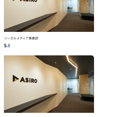
ア/
デ
ザ
イ
ナ
ー
リーガルメディア事業部
保
S.I
険
事
業
経
営
企
画
部/
経
営
管
理