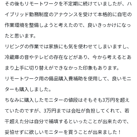
その後もリモートワークを不定期に続けていましたが、ハ
イブリッド勤務制度のアナウンスを受けて本格的に自宅の
#TAG
作業環境を整備しようと考えたので、良いきっかけになっ
デ
ザ
たと思います。
イ
リビングの作業では家族にも気を使わせてしまいますし、
ナ
ー
冷蔵庫の音やテレビの存在などがあり、今から考えるとあ
まり上手に切り替えができなかった印象もあります。
カ
ス
リモートワーク用の備品購入費補助を使用して、良いモニ
タ
マ
ターも購入しました。
ー
ちなみに購入したモニターの値段はそもそも3万円を超え
サ
ク
ていたのですが、3万円までは会社が負担してくれて、若
セ
ス
干超えた分は自分で補填するといったことが出来たので、
妥協せずに欲しいモニターを買うことが出来ました！
エ