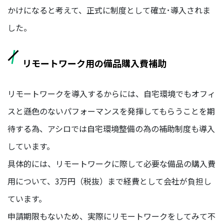
ア/
かけになると考えて、正式に制度として確立･導入されま
デ
した。
ザ
イ
ナ
ー
リモートワーク用の備品購入費補助
保
リモートワークを導入するからには、自宅環境でもオフィ
険
事
スと遜色のないパフォーマンスを発揮してもらうことを期
業
待する為、アシロでは自宅環境整備の為の補助制度も導入
経
しています。
営
企
具体的には、リモートワークに際して必要な備品の購入費
画
部/
用について、3万円（税抜）まで経費として会社が負担し
経
ています。
営
管
申請期限もないため、実際にリモートワークをしてみて不
理