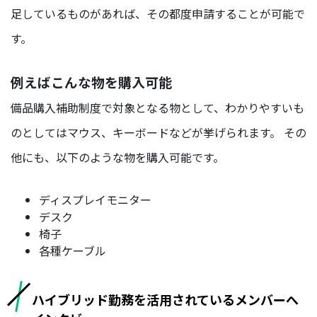
部
足しているものがあれば、その都度申請することが可能で
す。
ORGANIZATION
例えばこんな物を購入可能
組織を知る
備品購入補助制度で対象となる物として、わかりやすいも
福
のとしてはマウス、キーボードなどが挙げられます。 その
利
厚
他にも、以下のような物を購入可能です。
生/
社
ディスプレイモニター
内
制
デスク
度
椅子
各種ケーブル
オ
フ
ィ
ハイブリッド勤務を活用されているメンバーへ
ス