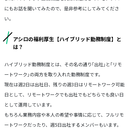
にもお話を聞いてみたので、是非参考にしてみてくださ
い。
BUSINESS
事業を知る
アシロの福利厚生【ハイブリッド勤務制度】と
リ
は？
ー
ガ
ル
ハイブリッド勤務制度とは、その名の通り｢出社｣と｢リモ
メ
デ
ートワーク｣の両方を取り入れた勤務制度です。
ィ
現在は週2日は出社日、残りの週3日はリモートワーク可能
ア
事
日として、リモートワークでも出社でもどちらでも良い日
業
部
として運用しています。
もちろん業務内容や本人の希望や事情に応じて、フルリモ
派
生
ートワークだったり、週5日出社するメンバーもいます。
メ