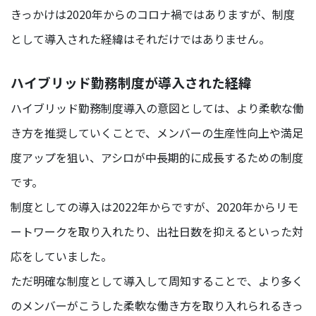
デ
きっかけは2020年からのコロナ禍ではありますが、制度
ィ
として導入された経緯はそれだけではありません。
ア
事
業
ハイブリッド勤務制度が導入された経緯
部
ハイブリッド勤務制度導入の意図としては、より柔軟な働
HR
き方を推奨していくことで、メンバーの生産性向上や満足
事
業
度アップを狙い、アシロが中長期的に成長するための制度
部
です。
マ
制度としての導入は2022年からですが、2020年からリモ
ー
ケ
ートワークを取り入れたり、出社日数を抑えるといった対
タ
ー/
応をしていました。
エ
ただ明確な制度として導入して周知することで、より多く
ン
ジ
のメンバーがこうした柔軟な働き方を取り入れられるきっ
ニ