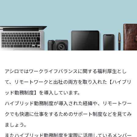
ー
リ
レ
ー
イ
ン
タ
ビ
ュ
ー
アシロではワークライフバランスに関する福利厚生とし
対
て、リモートワークと出社の両方を取り入れた【ハイブリ
談
ッド勤務制度】を導入しています。
社
ハイブリッド勤務制度が導入された経緯や、リモートワー
員
自
クでも快適に仕事をするためのサポート制度などを見てみ
己
ましょう。
紹
介
またハイブリッド勤務制度を実際に活用しているメンバー