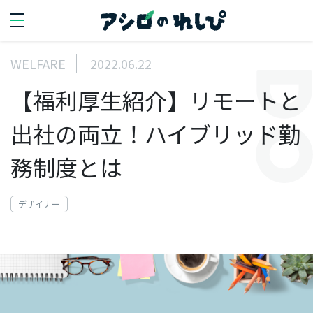
WELFARE
2022.06.22
SEARCH
【福利厚生紹介】リモートと
search
出社の両立！ハイブリッド勤
PERSON
務制度とは
人を知る
デザイナー
代
表
イ
ン
タ
ビ
ュ