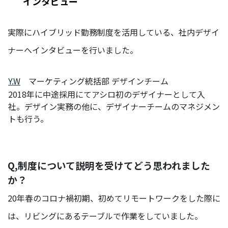
インタビュー
イ
ベ
実際にハイブリッド勤務制度を活用している、社内デザイ
ン
ト
ナーへインタビューを行いました。
サ
Y.W
マーケティング統括部 デザインチーム
ス
テ
2018年に中途採用にてアシロ初のデザイナーとして入
ナ
社。デザイン実務の他に、デザイナーチームのマネジメン
ビ
トも行う。
リ
テ
ィ
Q,制度について説明を受けてどう思われました
か？
INFO
20年春のコロナ禍初期、初めてリモートワークをした際に
お知らせ
は、リビングにあるテーブルで作業をしていました。