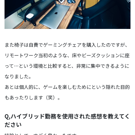
ン
バ
ー
マ
ー
また椅子は自費でゲーミングチェアを購入したのですが、
ケ
テ
リモートワーク当初のような、床やビーズクッションに座
ィ
ン
って…という環境と比較すると、非常に集中できるように
グ
なりました。
部
あとは個人的に、ゲームを楽しむためにという隠れた目的
もあったりします（笑）。
Q,ハイブリッド勤務を使用された感想を教えてく
ださい