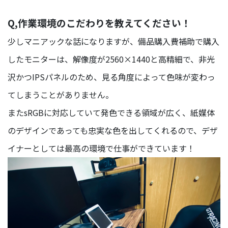
ン
ジ
Q,作業環境のこだわりを教えてください！
ニ
ア
少しマニアックな話になりますが、備品購入費補助で購入
したモニターは、解像度が2560×1440と高精細で、非光
営
業
沢かつIPSパネルのため、見る角度によって色味が変わっ
部
てしまうことがありません。
人
またsRGBに対応していて発色できる領域が広く、紙媒体
事
イ
のデザインであっても忠実な色を出してくれるので、デザ
ン
イナーとしては最高の環境で仕事ができています！
タ
ビ
ュ
ー
現
場
メ